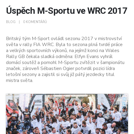
Úspěch M-Sportu ve WRC 2017
BLOG
0 KOMENTÁŘŮ
Britský tým M-Sport ovládl sezonu 2017 v mistrovství
světa v rally FIA WRC. Byla to sezona plná tvrdé práce
a velkých sportovních výkonů, na jejímž konci na Wales
Rally GB čekala sladká odměna: Elfyn Evans vyhrál
domácí soutěž a pomohl M-Sportu zvítězit v šampionátu
značek, zároveň Sébastien Ogier potvrdil pozici lídra
letošní sezony a zajistil si svůj již pátý jezdecky titul
mistra světa.