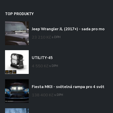
TOP PRODUKTY
Jeep Wrangler JL (2017+) - sada pro montáž na kapotu
23 210
Kč
s DPH
UTILITY-45
4 550
Kč
s DPH
Fiesta MKII - světelná rampa pro 4 světlomety
138 400
Kč
s DPH