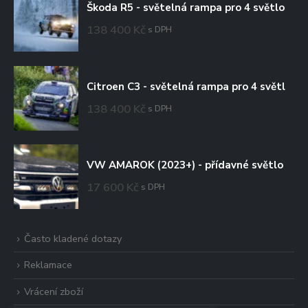
Škoda R5 - světelná rampa pro 4 světlomety
138 400
Kč
s DPH
Citroen C3 - světelná rampa pro 4 světlomety
138 400
Kč
s DPH
VW AMAROK (2023+) - přídavné světlo Triple-R 750 do mřížky chladiče
17 600
Kč
s DPH
Často kladené dotazy
Reklamace
Vrácení zboží