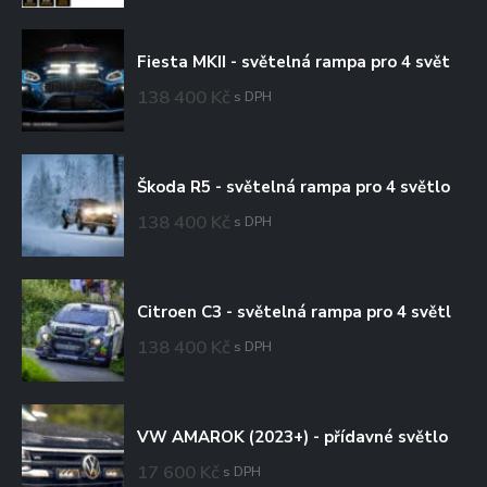
Fiesta MKII - světelná rampa pro 4 světlomety
138 400
Kč
s DPH
Škoda R5 - světelná rampa pro 4 světlomety
138 400
Kč
s DPH
Citroen C3 - světelná rampa pro 4 světlomety
138 400
Kč
s DPH
VW AMAROK (2023+) - přídavné světlo Triple-R 750 do mřížky chladiče
17 600
Kč
s DPH