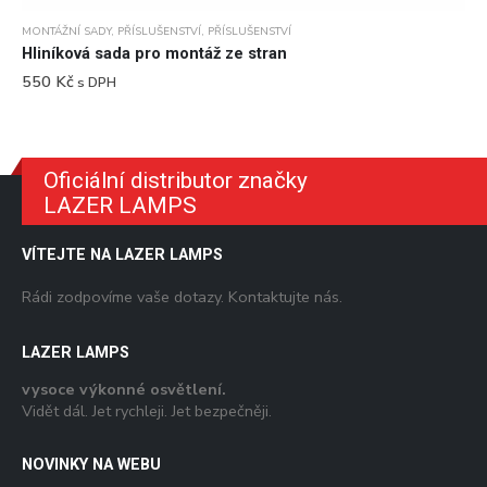
MONTÁŽNÍ SADY
,
PŘÍSLUŠENSTVÍ
,
PŘÍSLUŠENSTVÍ
Hliníková sada pro montáž ze stran
550
Kč
s DPH
Oficiální distributor značky
LAZER LAMPS
VÍTEJTE NA LAZER LAMPS
Rádi zodpovíme vaše dotazy. Kontaktujte nás.
LAZER LAMPS
vysoce výkonné osvětlení.
Vidět dál. Jet rychleji. Jet bezpečněji.
NOVINKY NA WEBU