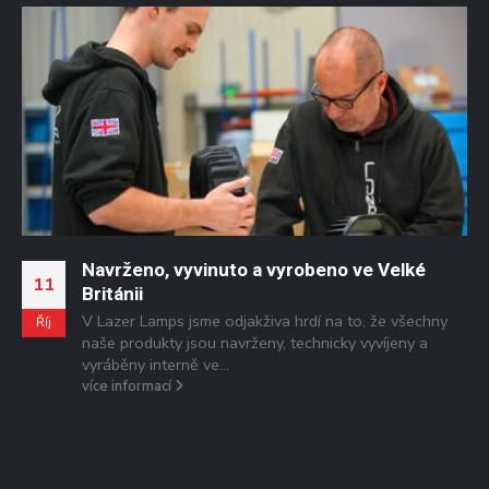
Navrženo, vyvinuto a vyrobeno ve Velké
0
11
Británii
V Lazer Lamps jsme odjakživa hrdí na to, že všechny
L
Říj
naše produkty jsou navrženy, technicky vyvíjeny a
vyráběny interně ve...
více informací
/