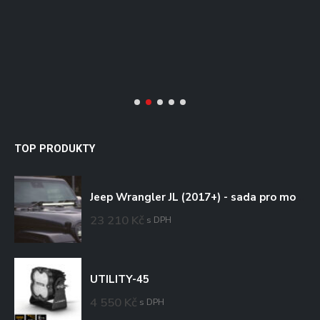
TOP PRODUKTY
Jeep Wrangler JL (2017+) - sada pro montáž na kapotu
23 210
Kč
s DPH
UTILITY-45
4 550
Kč
s DPH