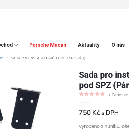
bchod
Porsche Macan
Aktuality
O nás
DY
SADA PRO INSTALACI SVĚTEL POD SPZ (PÁR)
Sada pro inst
pod SPZ (Pár
( Zatím zd
0
z 5
750
Kč
s DPH
vyrobeno z hlíníku, o