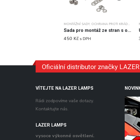
MONTÁŽNÍ SADY
,
OCHRANA PROTI KRÁDEŽI
,
PŘÍ
Sada pro montáž ze stran s ochranou proti krádeži (Linear)
450
Kč
s DPH
Oficiální distributor značky LAZ
VÍTEJTE NA LAZER LAMPS
NOVIN
Rádi zodpovíme vaše dotazy.
Kontaktujte nás.
LAZER LAMPS
vysoce výkonné osvětlení.