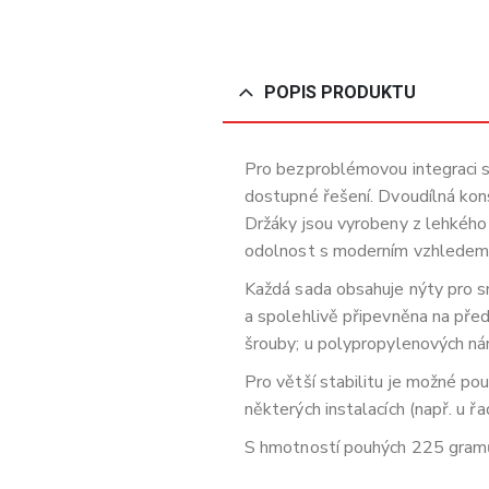
POPIS PRODUKTU
Pro bezproblémovou integraci sv
dostupné řešení. Dvoudílná kons
Držáky jsou vyrobeny z lehkého
odolnost s moderním vzhledem
Každá sada obsahuje nýty pro sna
a spolehlivě připevněna na před
šrouby; u polypropylenových ná
Pro větší stabilitu je možné pou
některých instalacích (např. u ř
S hmotností pouhých 225 gramů