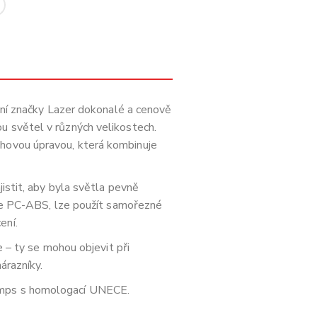
ační značky Lazer dokonalé a cenově
u světel v různých velikostech.
chovou úpravou, která kombinuje
istit, aby byla světla pevně
o je PC-ABS, lze použít samořezné
ení.
e – ty se mohou objevit při
árazníky.
Lamps s homologací UNECE.