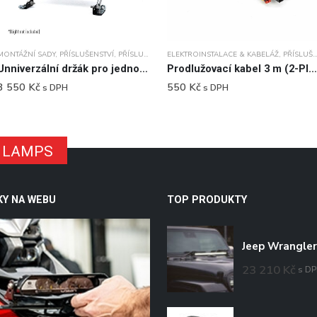
SLUŠENSTVÍ
MONTÁŽNÍ SADY
,
PŘÍSLUŠENSTVÍ
,
PŘÍSLUŠENSTVÍ
ELEKTROINSTALACE & KABELÁŽ
,
PŘÍSLUŠENSTVÍ
Unniverzální držák pro jedno světlo
Prodlužovací kabel 3 m (2-PIN, SUPERSEAL)
3 550
Kč
550
Kč
s DPH
s DPH
ER LAMPS
KY NA WEBU
TOP PRODUKTY
23 210
Kč
s D