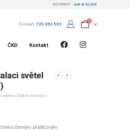
NOVINKY! -
AIR & GLIDE
0
Kontakt:
725 691 591
Facebook
Instagram
ČKD
Kontakt
alaci světel
)
e nejsou žádné recenze. )
šetřeno černým práškovým