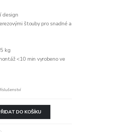
í design
erezovými štouby pro snadné a
 5 kg
montáž <10 min vyrobeno ve
říslušenství
PŘIDAT DO KOŠÍKU