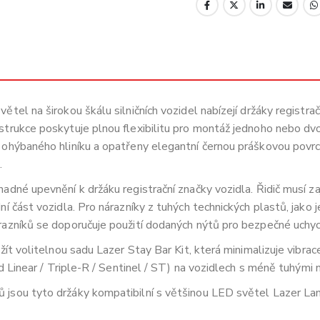
ětel na širokou škálu silničních vozidel nabízejí držáky registr
trukce poskytuje plnou flexibilitu pro montáž jednoho nebo dvo
 ohýbaného hliníku a opatřeny elegantní černou práškovou povr
.
dné upevnění k držáku registrační značky vozidla. Řidič musí zaj
ní část vozidla. Pro nárazníky z tuhých technických plastů, jak
razníků se doporučuje použití dodaných nýtů pro bezpečné uchyc
žít volitelnou sadu Lazer Stay Bar Kit, která minimalizuje vibrac
ad Linear / Triple-R / Sentinel / ST) na vozidlech s méně tuhými n
 jsou tyto držáky kompatibilní s většinou LED světel Lazer 