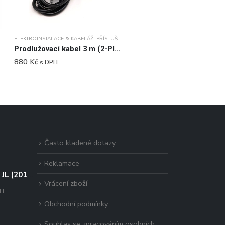
ELEKTROINSTALACE & KABELÁŽ
,
PŘÍSLUŠENSTVÍ
Prodlužovací kabel 3 m (2-PIN, ECONOSEAL)
880
Kč
s DPH
Často kladené dotazy
Reklamace
Jeep Wrangler JL (2017+) - sada pro montáž na kapotu
Vrácení zboží
PH
Obchodní podmínky
Souhlas se zpracováním osobních