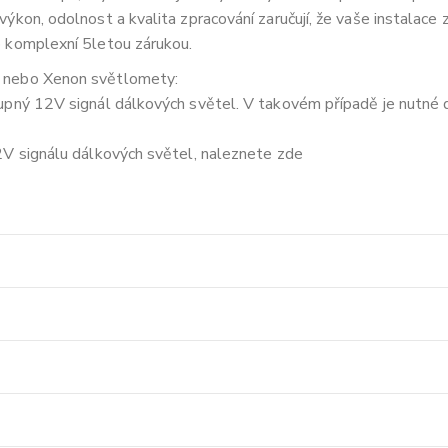
ýkon, odolnost a kvalita zpracování zaručují, že vaše instalac
 komplexní 5letou zárukou.
D nebo Xenon světlomety:
pný 12V signál dálkových světel. V takovém případě je nutné do
2V signálu dálkových světel, naleznete zde