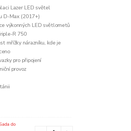
alaci Lazer LED světel
zu D-Max (2017+)
oce výkonných LED světlometů
riple-R 750
st mřížky nárazníku, kde je
yceno
vazky pro připojení
niční provoz
tánii
 Sada do