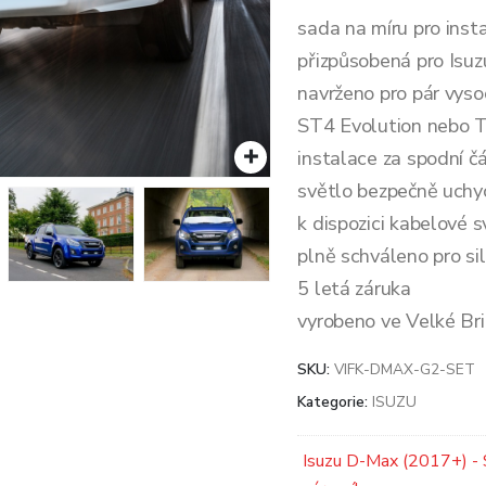
sada na míru pro inst
přizpůsobená pro Isu
navrženo pro pár vys
ST4 Evolution nebo T
instalace za spodní čá
světlo bezpečně uch
k dispozici kabelové s
plně schváleno pro sil
5 letá záruka
vyrobeno ve Velké Bri
SKU:
VIFK-DMAX-G2-SET
Kategorie:
ISUZU
Isuzu D-Max (2017+) -