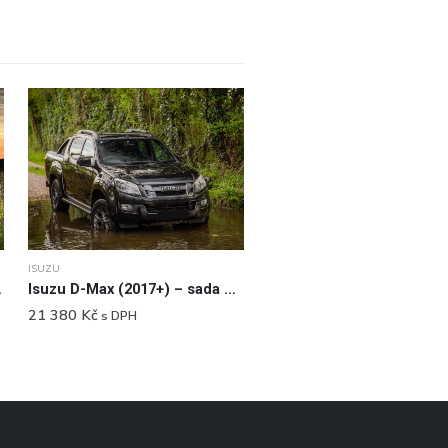
ISUZU
 SPORT BAR
Isuzu D-Max (2017+) – sada pro střešní uchycení světlometů (s hagusy)
21 380
Kč
s DPH