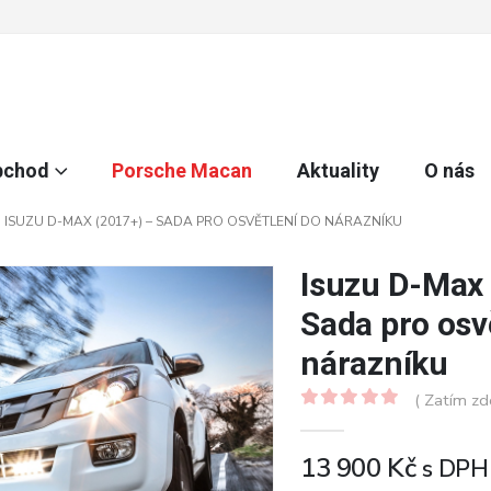
bchod
Porsche Macan
Aktuality
O nás
ISUZU D-MAX (2017+) – SADA PRO OSVĚTLENÍ DO NÁRAZNÍKU
Isuzu D-Max 
Sada pro osv
nárazníku
( Zatím zd
0
z 5
13 900
Kč
s DPH