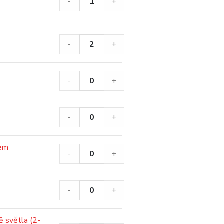
-
+
-
+
-
+
-
+
kem
-
+
-
+
ě světla (2-