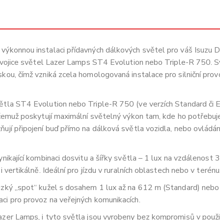
 výkonnou instalaci přídavných dálkových světel pro váš Isuz
e dvojice světel Lazer Lamps ST4 Evolution nebo Triple-R 750. 
kou, čímž vzniká zcela homologovaná instalace pro silniční prov
tla ST4 Evolution nebo Triple-R 750 (ve verzích Standard či El
čemuž poskytují maximální světelný výkon tam, kde ho potřebujete
ňují připojení buď přímo na dálková světla vozidla, nebo ovlád
nikající kombinaci dosvitu a šířky světla – 1 lux na vzdálenost 
 vertikálně. Ideální pro jízdu v ruralních oblastech nebo v terénu
úzký „spot“ kužel s dosahem 1 lux až na 612 m (Standard) nebo 
ci pro provoz na veřejných komunikacích.
azer Lamps, i tyto světla jsou vyrobeny bez kompromisů v použ