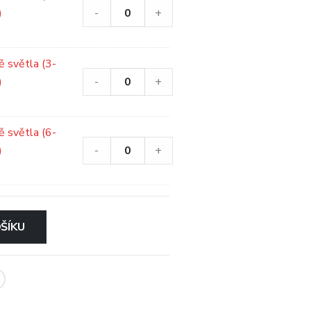
)
-
+
ě světla (3-
)
-
+
ě světla (6-
)
-
+
ŠÍKU