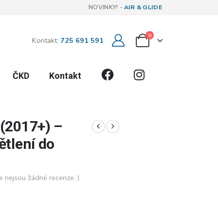
NOVINKY! -
AIR & GLIDE
0
Kontakt:
725 691 591
Facebook
Instagram
ČKD
Kontakt
(2017+) –
ětlení do
e nejsou žádné recenze. )