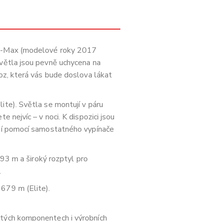
u D-Max (modelové roky 2017
Světla jsou pevně uchycena na
oz, která vás bude doslova lákat
ite). Světla se montují v páru
 nejvíc – v noci. K dispozici jsou
ání pomocí samostatného vypínače
393 m a široký rozptyl pro
.
679 m (Elite).
itých komponentech i výrobních