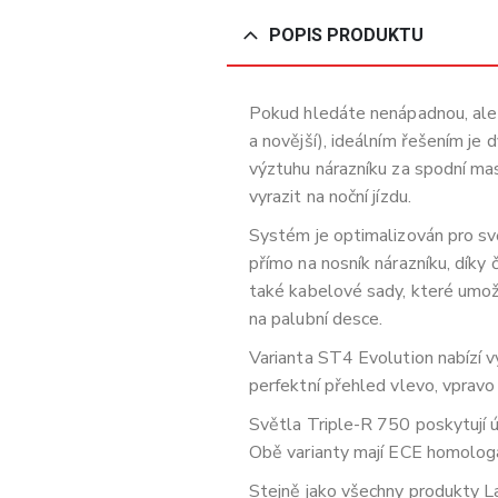
POPIS PRODUKTU
Pokud hledáte nenápadnou, ale
a novější), ideálním řešením j
výztuhu nárazníku za spodní mas
vyrazit na noční jízdu.
Systém je optimalizován pro svě
přímo na nosník nárazníku, díky 
také kabelové sady, které umož
na palubní desce.
Varianta ST4 Evolution nabízí vy
perfektní přehled vlevo, vpravo i
Světla Triple-R 750 poskytují 
Obě varianty mají ECE homologa
Stejně jako všechny produkty L