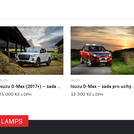
ISUZU
ISUZU
Isuzu D-Max (2017+) – sada pro střešní uchycení světlometů
Isuzu D-Max – sada pro uchycení světlometů na
25 000
Kč
13 300
Kč
s DPH
s DPH
ER LAMPS