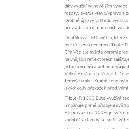
díky využití nejnovějších vysoce
rozptyl světla vlevo/vpravo a z
Drobné úpravy vzhledu vyústily 
převládajícím u moderních vozid
Doplňkové LED světlo, které s
metrů. Nová generace Triple-R
Čím Vás ale světla ohromí před
na vnějších reflektorech zajišťu
je bezpečnější a pohodlnější jíz
Velké Británii, které zajistí,
temných míst. Kromě toho byla 
jakýchkoliv překážek před Vámi a
Triple-R 1000 Elite využívá te
umožňuje přímé připojení svět
Při provozu na 100% je světel
zadní části lampy se sníží svět