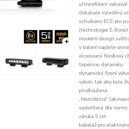
ultrareflexní vakuově
dokonale vyladěný vz
schváleno ECE pro po
(technologie E-Boost
moderní design svět
v balení najdete unive
eloxovaný hliníkový ch
tepelnou dynamiku
dynamické řízení výko
výkon, tak aby byla 
prodloužena
„Nerozbitná“ lakovan
vodotěsná dle normy
záruka 5 let
kabeláž pro elektroins