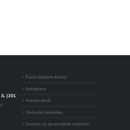
Často kladené dotazy
Reklamace
Jeep Wrangler JL (2017+) - sada pro montáž na kapotu
Vrácení zboží
PH
Obchodní podmínky
Souhlas se zpracováním osobních