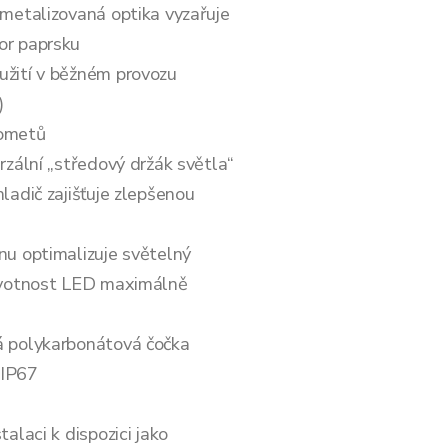
 metalizovaná optika vyzařuje
or paprsku
užití v běžném provozu
)
lometů
rzální „středový držák světla“
ladič zajišťuje zlepšenou
nu optimalizuje světelný
životnost LED maximálně
á polykarbonátová čočka
 IP67
talaci k dispozici jako