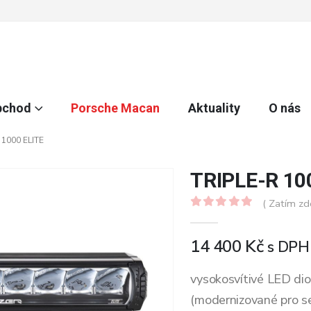
bchod
Porsche Macan
Aktuality
O nás
 1000 ELITE
TRIPLE-R 10
( Zatím zd
0
z 5
14 400
Kč
s DPH
vysokosvítivé LED dio
(modernizované pro s