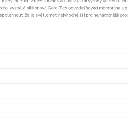
 který jde ruku v ruce s kvalitou naší vlastní výroby ve Velké Bri
uzdro, vyspělá silikonová Gore-Tex odvzdušňovací membrána a p
polehnout, že je světlomet nejvhodnější i pro nejnáročnější pros