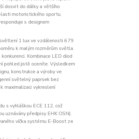
tší dosvit do dálky a většího
lasti motoristického sportu.
koresponduje s designem
větlení 1 lux ve vzdálenosti 679
 poměru k malým rozměrům světla.
hu konkurenci. Kombinace LED diod
rvní pohled jistě oceníte. Výsledkem
signu, konstrukce a výroby ve
ogenní světelný paprsek bez
k maximalizaci vykreslení
adu s vyhláškou ECE 112, což
sou uznávány předpisy EHK OSN).
ávaného víčka systému E-Boost ze