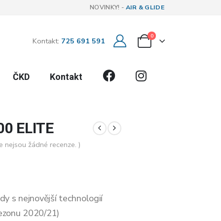
NOVINKY! -
AIR & GLIDE
0
Kontakt:
725 691 591
Facebook
Instagram
ČKD
Kontakt
00 ELITE
e nejsou žádné recenze. )
dy s nejnovější technologií
ezonu 2020/21)