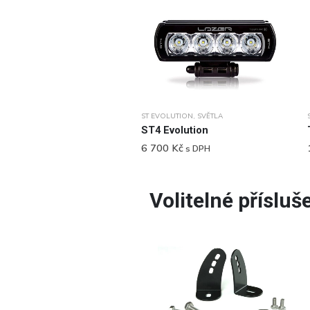
ST EVOLUTION
,
SVĚTLA
ST4 Evolution
6 700
Kč
s DPH
Volitelné přísluš