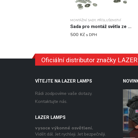
MONTÁŽNÍ SADY
,
PŘÍSLUŠENSTVÍ
Sada pro montáž světla ze stran
500
Kč
s DPH
Oficiální distributor značky LAZ
VÍTEJTE NA LAZER LAMPS
NOVIN
Rádi zodpovíme vaše dotazy.
Kontaktujte nás.
LAZER LAMPS
vysoce výkonné osvětlení.
Vidět dál. Jet rychleji. Jet bezpečněji.