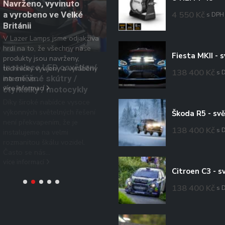
Pochopení efektivních
Navrženo, vyvinuto
02
lumenů
4 550
Kč
a vyrobeno ve Velké
s DPH
Nákup kvalitních doplňkový
Británii
Lis
světel je poměrně významn
V Lazer Lamps jsme odjakživa
investice, a stejně jako u vš
hrdí na to, že všechny naše
kde zvažujete vydání těžce
produkty jsou navrženy,
vydělaných peněz, chcete...
technicky vyvíjeny a vyráběny
138 400
Kč
s 
více informací
interně ve...
více informací
138 400
Kč
s 
138 400
Kč
s 