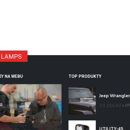
ER LAMPS
KY NA WEBU
TOP PRODUKTY
23 210
Kč
s D
UTILITY-45