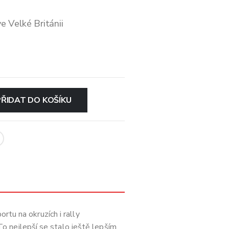
e Velké Británii
PŘIDAT DO KOŠÍKU
rtu na okruzích i rally
 nejlepší se stalo ještě lepším