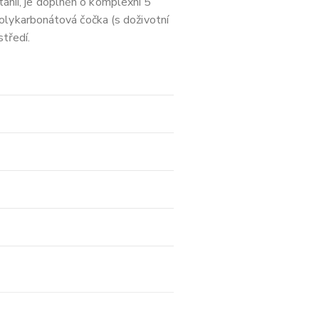
tánii, je doplněn o komplexní 5
olykarbonátová čočka (s doživotní
tředí.