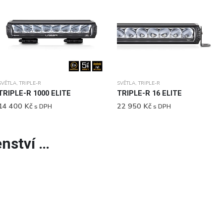
SVĚTLA
,
TRIPLE-R
SVĚTLA
,
TRIPLE-R
TRIPLE-R 1000 ELITE
TRIPLE-R 16 ELITE
14 400
Kč
22 950
Kč
s DPH
s DPH
enství …