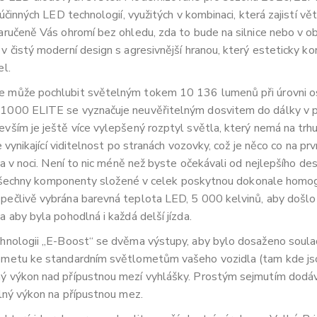
 účinných LED technologií, využitých v kombinaci, která zajistí vě
aručeně Vás ohromí bez ohledu, zda to bude na silnice nebo v ob
v čistý moderní design s agresivnější hranou, který esteticky 
el.
e může pochlubit světelným tokem 10 136 lumenů při úrovni os
 1000 ELITE se vyznačuje neuvěřitelným dosvitem do dálky v
evším je ještě více vylepšený rozptyl světla, který nemá na tr
je vynikající viditelnost po stranách vozovky, což je něco co na p
da v noci. Není to nic méně než byste očekávali od nejlepšího de
 že všechny komponenty složené v celek poskytnou dokonale hom
pečlivě vybrána barevná teplota LED, 5 000 kelvinů, aby došlo 
 aby byla pohodlná i každá delší jízda.
chnologii „E-Boost“ se dvěma výstupy, aby bylo dosaženo soul
lometu ke standardním světlometům vašeho vozidla (tam kde j
ný výkon nad přípustnou mezí vyhlášky. Prostým sejmutím dod
elný výkon na přípustnou mez.