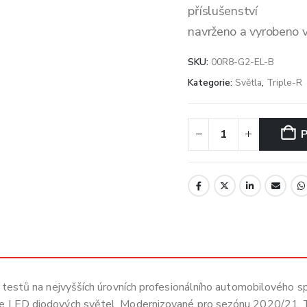
příslušenství
navrženo a vyrobeno v
SKU:
00R8-G2-EL-B
Kategorie:
Světla
,
Triple-R
h testů na nejvyšších úrovních profesionálního automobilového spo
ie LED diodových světel. Modernizované pro sezónu 2020/21. To