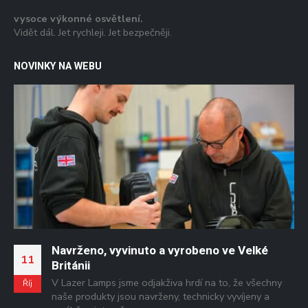
vysoce výkonné osvětlení.
Vidět dál. Jet rychleji. Jet bezpečněji.
NOVINKY NA WEBU
Navrženo, vyvinuto a vyrobeno ve Velké
0
11
Británii
V Lazer Lamps jsme odjakživa hrdí na to, že všechny
L
Říj
naše produkty jsou navrženy, technicky vyvíjeny a