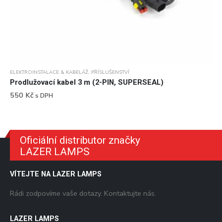
ELEKTROINSTALACE & KABELÁŽ
,
PŘÍSLUŠENSTVÍ
Prodlužovací kabel 3 m (2-PIN, SUPERSEAL)
550
Kč
s DPH
Oficiální distributor značky
LAZER LAMPS
VÍTEJTE NA LAZER LAMPS
Rádi zodpovíme vaše dotazy. Kontaktujte nás.
LAZER LAMPS