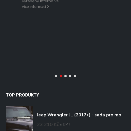
vyráběny interně ve...
více informací
/
TOP PRODUKTY
Jeep Wrangler JL (2017+) - sada pro montáž na kapotu
23 210
Kč
s DPH