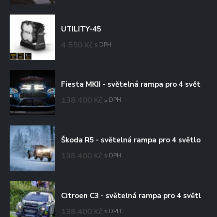
UTILITY-45
4 550
Kč
s DPH
Fiesta MKII - světelná rampa pro 4 světlomety
138 400
Kč
s DPH
Škoda R5 - světelná rampa pro 4 světlomety
138 400
Kč
s DPH
Citroen C3 - světelná rampa pro 4 světlomety
138 400
Kč
s DPH