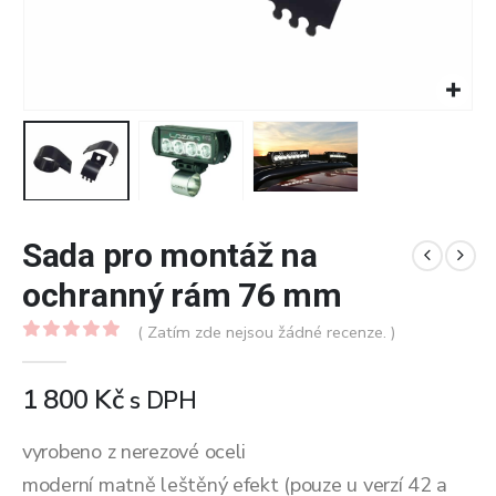
Sada pro montáž na
ochranný rám 76 mm
( Zatím zde nejsou žádné recenze. )
0
z 5
1 800
Kč
s DPH
vyrobeno z nerezové oceli
moderní matně leštěný efekt (pouze u verzí 42 a