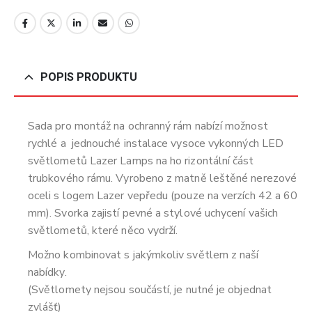
POPIS PRODUKTU
Sada pro montáž na ochranný rám nabízí možnost
rychlé a jednouché instalace vysoce vykonných LED
světlometů Lazer Lamps na ho rizontální část
trubkového rámu. Vyrobeno z matně leštěné nerezové
oceli s logem Lazer vepředu (pouze na verzích 42 a 60
mm). Svorka zajistí pevné a stylové uchycení vašich
světlometů, které něco vydrží.
Možno kombinovat s jakýmkoliv světlem z naší
nabídky.
(Světlomety nejsou součástí, je nutné je objednat
zvlášť)