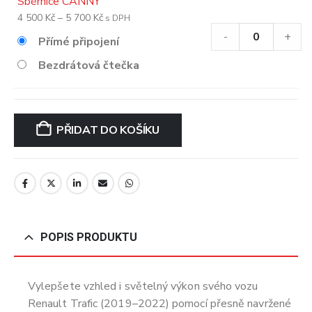
Sběrnice CANNY
Rozpětí
4 500
Kč
–
5 700
Kč
s DPH
cen:
-
+
Přímé připojení
4
Bezdrátová čtečka
500 Kč
až
5
700 Kč
PŘIDAT DO KOŠÍKU
POPIS PRODUKTU
Vylepšete vzhled i světelný výkon svého vozu
Renault Trafic (2019–2022) pomocí přesně navržené