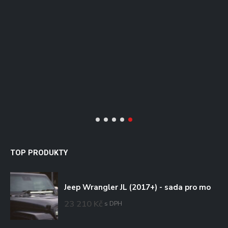
1
L
TOP PRODUKTY
Jeep Wrangler JL (2017+) - sada pro montáž na kapotu
23 210
Kč
s DPH