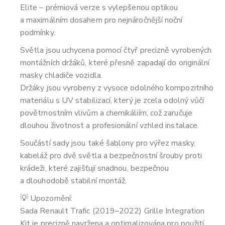
Elite – prémiová verze s vylepšenou optikou
a maximálním dosahem pro nejnáročnější noční
podmínky.
Světla jsou uchycena pomocí čtyř precizně vyrobených
montážních držáků, které přesně zapadají do originální
masky chladiče vozidla.
Držáky jsou vyrobeny z vysoce odolného kompozitního
materiálu s UV stabilizací, který je zcela odolný vůči
povětrnostním vlivům a chemikáliím, což zaručuje
dlouhou životnost a profesionální vzhled instalace.
Součástí sady jsou také šablony pro výřez masky,
kabeláž pro dvě světla a bezpečnostní šrouby proti
krádeži, které zajišťují snadnou, bezpečnou
a dlouhodobě stabilní montáž.
💡 Upozornění:
Sada Renault Trafic (2019–2022) Grille Integration
Kit je precizně navržena a optimalizována pro použití