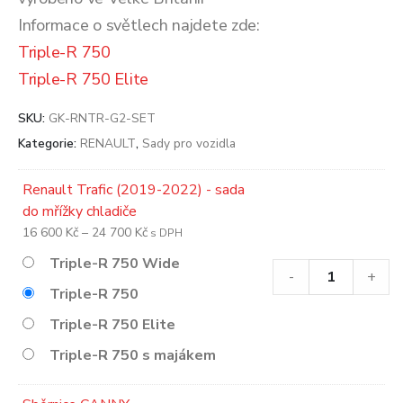
Informace o světlech najdete zde:
Triple-R 750
Triple-R 750 Elite
SKU:
GK-RNTR-G2-SET
Kategorie:
RENAULT
,
Sady pro vozidla
Renault Trafic (2019-2022) - sada
do mřížky chladiče
Rozpětí
16 600
Kč
–
24 700
Kč
s DPH
cen:
Triple-R 750 Wide
16
-
+
Triple-R 750
600 Kč
až
Triple-R 750 Elite
24
Triple-R 750 s majákem
700 Kč