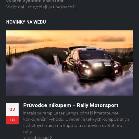
vysoce výkonné osvětlení.
Vidět dál. Jet rychleji. Jet bezpečněji.
NOVINKY NA WEBU
ho
Průvodce nákupem – Rally Motorsport
02
Instalace ramp Lazer Lamps přináší hmatatelnou
konkurenční výhodu. Uvedením lehkých kompozitních
Lis
světelných ramp na kapotu a rohových světel pro
,
rally...
více informací