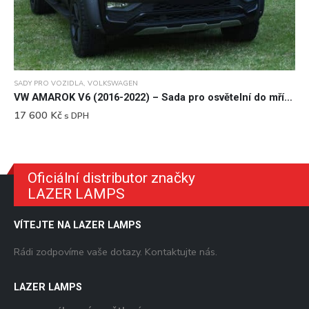
SADY PRO VOZIDLA
,
VOLKSWAGEN
VW AMAROK V6 (2016-2022) – Sada pro osvětelní do mřížky chladiče
17 600
Kč
s DPH
Oficiální distributor značky
LAZER LAMPS
VÍTEJTE NA LAZER LAMPS
Rádi zodpovíme vaše dotazy. Kontaktujte nás.
LAZER LAMPS