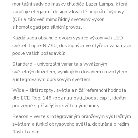
montážní sady do masky chladiče Lazer Lamps, která
zaručuje elegantní design v kvalitě originální výbavy
(OE) a zároveň mimořádný světelný výkon
s homologací pro silniční provoz.
Každá sada obsahuje dvojici vysoce výkonných LED
světel Triple-R 750, dostupných ve čtyřech variantách
podle vašich požadavků:
Standard – univerzální varianta s vyváženým
světelným kuželem, vynikajícím dosahem i rozptylem
a integrovaným obrysovým světlem.
Wide – širší rozptyl světla a nižší referenční hodnota
dle ECE Reg. 149 (bez nutnosti „boost cap“), ideální
pro země s přísnějšími světelnými limity.
Beacon – verze s integrovaným oranžovým výstražným
světlem a funkcí obrysového světla, doplněná o režim
flash-to-dim.