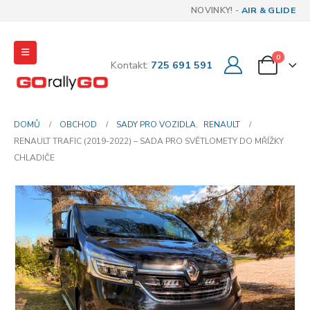
NOVINKY! -
AIR & GLIDE
0
Kontakt:
725 691 591
DOMŮ
OBCHOD
SADY PRO VOZIDLA
,
RENAULT
RENAULT TRAFIC (2019-2022) – SADA PRO SVĚTLOMETY DO MŘÍŽKY
CHLADIČE