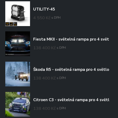
UTILITY-45
4 550
Kč
s DPH
Fiesta MKII - světelná rampa pro 4 světlomety
138 400
Kč
s DPH
Škoda R5 - světelná rampa pro 4 světlomety
138 400
Kč
s DPH
Citroen C3 - světelná rampa pro 4 světlomety
138 400
Kč
s DPH