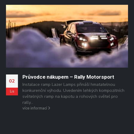
ho
Průvodce nákupem – Rally Motorsport
02
Instalace ramp Lazer Lamps přináší hmatatelnou
konkurenční výhodu. Uvedením lehkých kompozitních
Lis
světelných ramp na kapotu a rohových světel pro
,
rally...
více informací