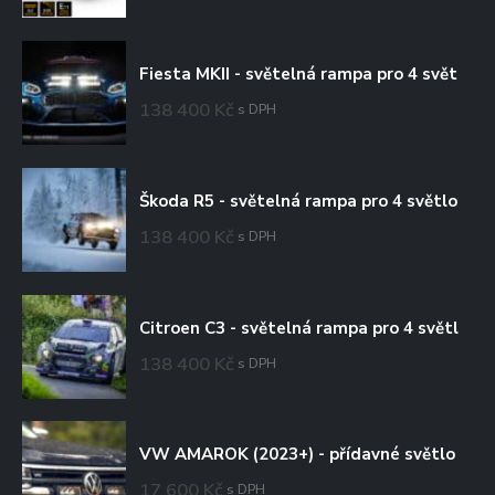
Fiesta MKII - světelná rampa pro 4 světlomety
138 400
Kč
s DPH
Škoda R5 - světelná rampa pro 4 světlomety
138 400
Kč
s DPH
Citroen C3 - světelná rampa pro 4 světlomety
138 400
Kč
s DPH
VW AMAROK (2023+) - přídavné světlo Triple-R 750 do mřížky chladiče
17 600
Kč
s DPH