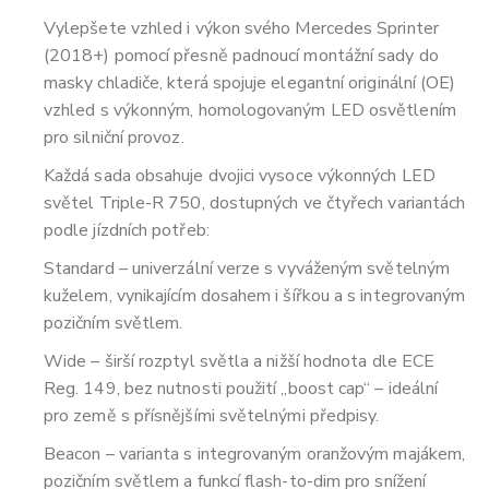
Vylepšete vzhled i výkon svého Mercedes Sprinter
(2018+) pomocí přesně padnoucí montážní sady do
masky chladiče, která spojuje elegantní originální (OE)
vzhled s výkonným, homologovaným LED osvětlením
pro silniční provoz.
Každá sada obsahuje dvojici vysoce výkonných LED
světel Triple-R 750, dostupných ve čtyřech variantách
podle jízdních potřeb:
Standard – univerzální verze s vyváženým světelným
kuželem, vynikajícím dosahem i šířkou a s integrovaným
pozičním světlem.
Wide – širší rozptyl světla a nižší hodnota dle ECE
Reg. 149, bez nutnosti použití „boost cap“ – ideální
pro země s přísnějšími světelnými předpisy.
Beacon – varianta s integrovaným oranžovým majákem,
pozičním světlem a funkcí flash-to-dim pro snížení