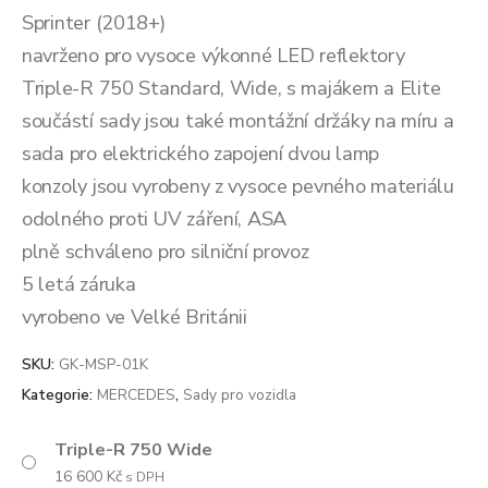
až
Sprinter (2018+)
24
navrženo pro vysoce výkonné LED reflektory
700 Kč
Triple-R 750 Standard, Wide, s majákem a Elite
součástí sady jsou také montážní držáky na míru a
sada pro elektrického zapojení dvou lamp
konzoly jsou vyrobeny z vysoce pevného materiálu
odolného proti UV záření, ASA
plně schváleno pro silniční provoz
5 letá záruka
vyrobeno ve Velké Británii
SKU:
GK-MSP-01K
Kategorie:
MERCEDES
,
Sady pro vozidla
Triple-R 750 Wide
16 600
Kč
s DPH