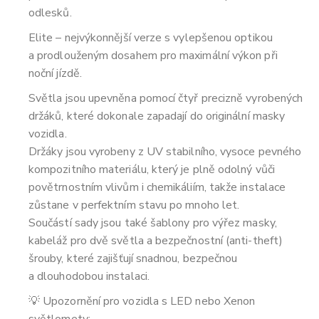
odlesků.
Elite – nejvýkonnější verze s vylepšenou optikou
a prodlouženým dosahem pro maximální výkon při
noční jízdě.
Světla jsou upevněna pomocí čtyř precizně vyrobených
držáků, které dokonale zapadají do originální masky
vozidla.
Držáky jsou vyrobeny z UV stabilního, vysoce pevného
kompozitního materiálu, který je plně odolný vůči
povětrnostním vlivům i chemikáliím, takže instalace
zůstane v perfektním stavu po mnoho let.
Součástí sady jsou také šablony pro výřez masky,
kabeláž pro dvě světla a bezpečnostní (anti-theft)
šrouby, které zajišťují snadnou, bezpečnou
a dlouhodobou instalaci.
💡 Upozornění pro vozidla s LED nebo Xenon
světlomety: