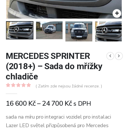
MERCEDES SPRINTER
(2018+) – Sada do mřížky
chladiče
( Zatím zde nejsou žádné recenze. )
0
z 5
Rozpětí
16 600
Kč
–
24 700
Kč
s DPH
cen:
16
sada na míru pro integraci vozidel pro instalaci
600 Kč
Lazer LED světel přizpůsobená pro Mercedes