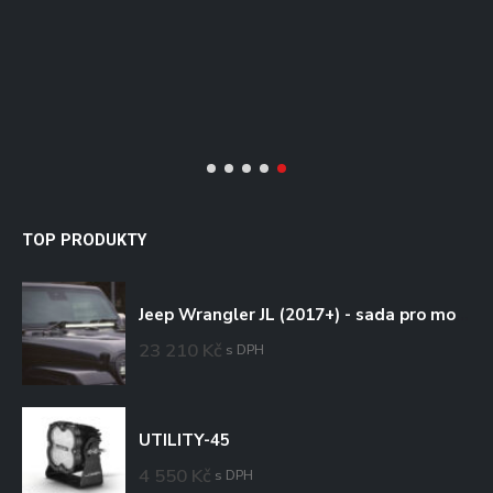
1
L
TOP PRODUKTY
Jeep Wrangler JL (2017+) - sada pro montáž na kapotu
23 210
Kč
s DPH
UTILITY-45
4 550
Kč
s DPH