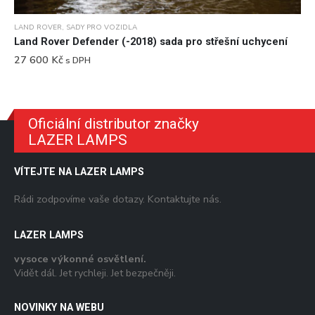
LAND ROVER
,
SADY PRO VOZIDLA
Land Rover Defender (-2018) sada pro střešní uchycení
27 600
Kč
s DPH
Oficiální distributor značky
LAZER LAMPS
VÍTEJTE NA LAZER LAMPS
Rádi zodpovíme vaše dotazy. Kontaktujte nás.
LAZER LAMPS
vysoce výkonné osvětlení.
Vidět dál. Jet rychleji. Jet bezpečněji.
NOVINKY NA WEBU