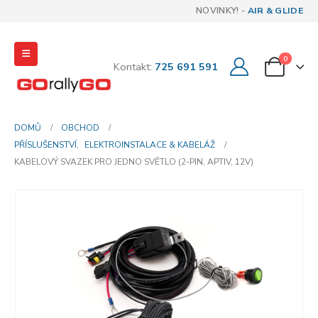
NOVINKY! -
AIR & GLIDE
0
Kontakt:
725 691 591
DOMŮ
OBCHOD
PŘÍSLUŠENSTVÍ
,
ELEKTROINSTALACE & KABELÁŽ
KABELOVÝ SVAZEK PRO JEDNO SVĚTLO (2-PIN, APTIV, 12V)