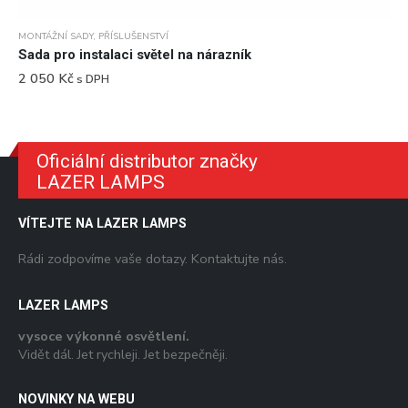
MONTÁŽNÍ SADY
,
PŘÍSLUŠENSTVÍ
Sada pro instalaci světel na nárazník
2 050
Kč
s DPH
Oficiální distributor značky
LAZER LAMPS
VÍTEJTE NA LAZER LAMPS
Rádi zodpovíme vaše dotazy. Kontaktujte nás.
LAZER LAMPS
vysoce výkonné osvětlení.
Vidět dál. Jet rychleji. Jet bezpečněji.
NOVINKY NA WEBU