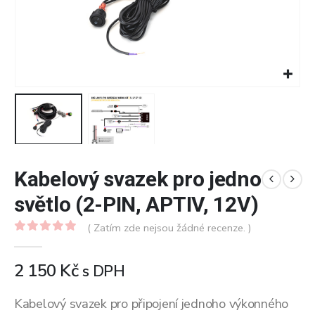
Kabelový svazek pro jedno
světlo (2-PIN, APTIV, 12V)
( Zatím zde nejsou žádné recenze. )
0
z 5
2 150
Kč
s DPH
Kabelový svazek pro připojení jednoho výkonného