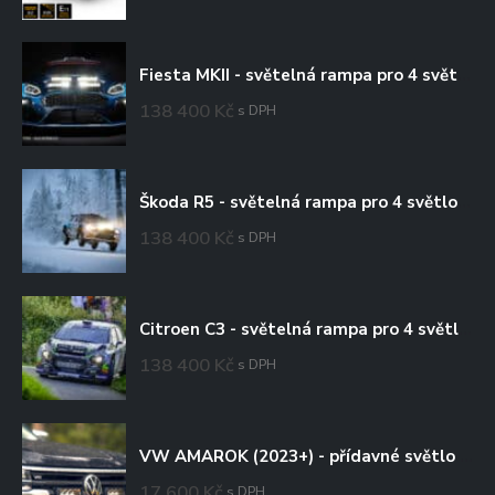
Fiesta MKII - světelná rampa pro 4 světlomety
138 400
Kč
s DPH
Škoda R5 - světelná rampa pro 4 světlomety
138 400
Kč
s DPH
Citroen C3 - světelná rampa pro 4 světlomety
138 400
Kč
s DPH
VW AMAROK (2023+) - přídavné světlo Triple-R 750 do mřížky chladiče
17 600
Kč
s DPH