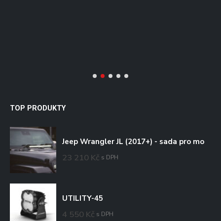
/
TOP PRODUKTY
Jeep Wrangler JL (2017+) - sada pro montáž na kapotu
23 210
Kč
s DPH
UTILITY-45
4 550
Kč
s DPH