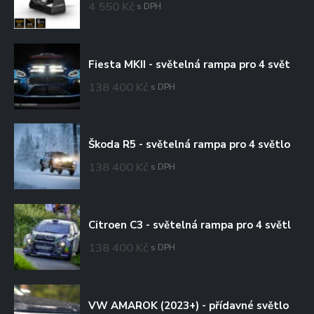
4 550
Kč
s DPH
Fiesta MKII - světelná rampa pro 4 světlomety
138 400
Kč
s DPH
Škoda R5 - světelná rampa pro 4 světlomety
138 400
Kč
s DPH
Citroen C3 - světelná rampa pro 4 světlomety
138 400
Kč
s DPH
VW AMAROK (2023+) - přídavné světlo Triple-R 750 do mřížky chladiče