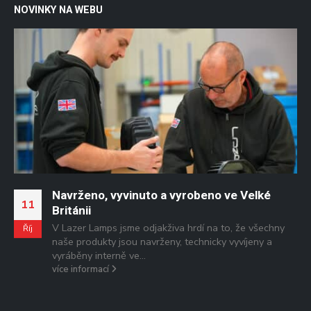
NOVINKY NA WEBU
Navrženo, vyvinuto a vyrobeno ve Velké
0
11
Británii
V Lazer Lamps jsme odjakživa hrdí na to, že všechny
L
Říj
naše produkty jsou navrženy, technicky vyvíjeny a
vyráběny interně ve...
více informací