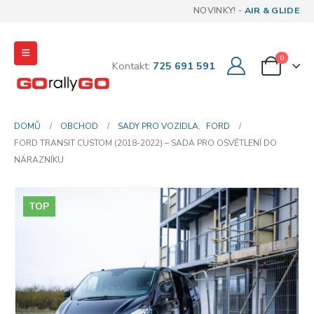
NOVINKY! -
AIR & GLIDE
0
Kontakt:
725 691 591
DOMŮ
OBCHOD
SADY PRO VOZIDLA
,
FORD
FORD TRANSIT CUSTOM (2018-2022) – SADA PRO OSVĚTLENÍ DO
NÁRAZNÍKU
TOP