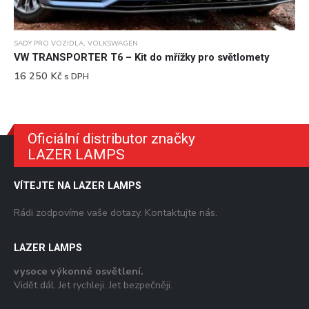
SADY PRO VOZIDLA
,
VOLKSWAGEN
VW TRANSPORTER T6 – Kit do mřížky pro světlomety
16 250
Kč
s DPH
Oficiální distributor značky
LAZER LAMPS
VÍTEJTE NA LAZER LAMPS
Rádi zodpovíme vaše dotazy. Kontaktujte nás.
LAZER LAMPS
vysoce výkonné osvětlení.
Vidět dál. Jet rychleji. Jet bezpečněji.