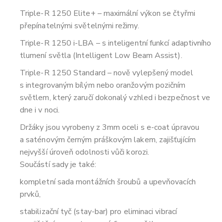
Triple-R 1250 Elite+ – maximální výkon se čtyřmi
přepínatelnými světelnými režimy.
Triple-R 1250 i-LBA – s inteligentní funkcí adaptivního
tlumení světla (Intelligent Low Beam Assist).
Triple-R 1250 Standard – nově vylepšený model
s integrovaným bílým nebo oranžovým pozičním
světlem, který zaručí dokonalý vzhled i bezpečnost ve
dne i v noci.
Držáky jsou vyrobeny z 3mm oceli s e-coat úpravou
a saténovým černým práškovým lakem, zajišťujícím
nejvyšší úroveň odolnosti vůči korozi.
Součástí sady je také:
kompletní sada montážních šroubů a upevňovacích
prvků,
stabilizační tyč (stay-bar) pro eliminaci vibrací