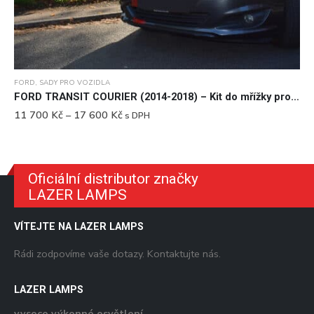
Tento produkt má více variant. Možnosti lze vybrat na stránce produktu
FORD
,
SADY PRO VOZIDLA
FORD TRANSIT COURIER (2014-2018) – Kit do mřížky pro světlomety
Rozpětí
11 700
Kč
–
17 600
Kč
s DPH
cen:
11
700 Kč
až
17
600 Kč
Oficiální distributor značky
LAZER LAMPS
VÍTEJTE NA LAZER LAMPS
Rádi zodpovíme vaše dotazy. Kontaktujte nás.
LAZER LAMPS
vysoce výkonné osvětlení.