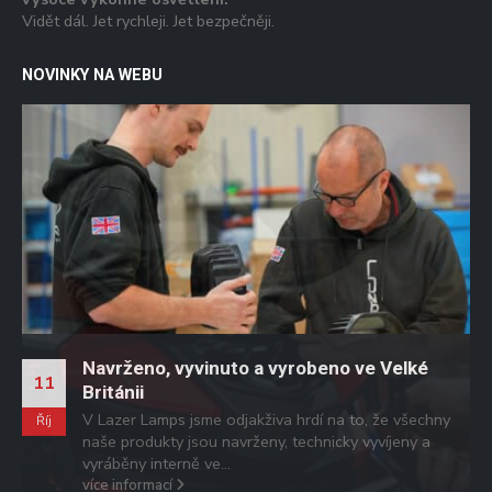
Vidět dál. Jet rychleji. Jet bezpečněji.
NOVINKY NA WEBU
Navrženo, vyvinuto a vyrobeno ve Velké
0
11
Británii
V Lazer Lamps jsme odjakživa hrdí na to, že všechny
L
Říj
naše produkty jsou navrženy, technicky vyvíjeny a
vyráběny interně ve...
více informací