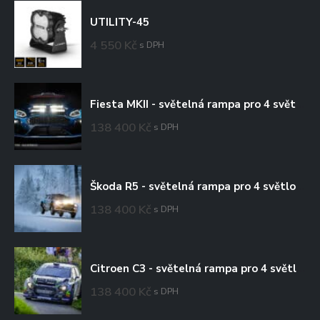
UTILITY-45
4 550
Kč
s DPH
Fiesta MKII - světelná rampa pro 4 světlomety
138 400
Kč
s DPH
Škoda R5 - světelná rampa pro 4 světlomety
138 400
Kč
s DPH
Citroen C3 - světelná rampa pro 4 světlomety
138 400
Kč
s DPH