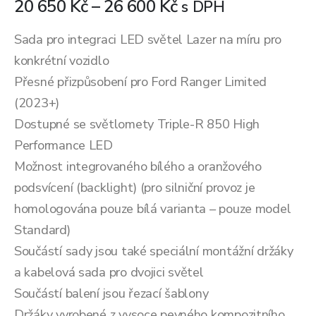
Rozpětí
20 650
Kč
–
26 600
Kč
s DPH
cen:
20
Sada pro integraci LED světel Lazer na míru pro
650 Kč
konkrétní vozidlo
až
Přesné přizpůsobení pro Ford Ranger Limited
26
(2023+)
600 Kč
Dostupné se světlomety Triple-R 850 High
Performance LED
Možnost integrovaného bílého a oranžového
podsvícení (backlight) (pro silniční provoz je
homologována pouze bílá varianta – pouze model
Standard)
Součástí sady jsou také speciální montážní držáky
a kabelová sada pro dvojici světel
Součástí balení jsou řezací šablony
Držáky vyrobené z vysoce pevného kompozitního