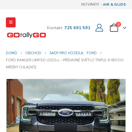
NOVINKY! -
AIR & GLIDE
0
Kontakt:
725 691 591
DOMŮ
OBCHOD
SADY PRO VOZIDLA
,
FORD
FORD RANGER LIMITED (2023+) – PŘÍDAVNÉ SVĚTLO TRIPLE-R 850 DO
MŘÍŽKY CHLADIČE