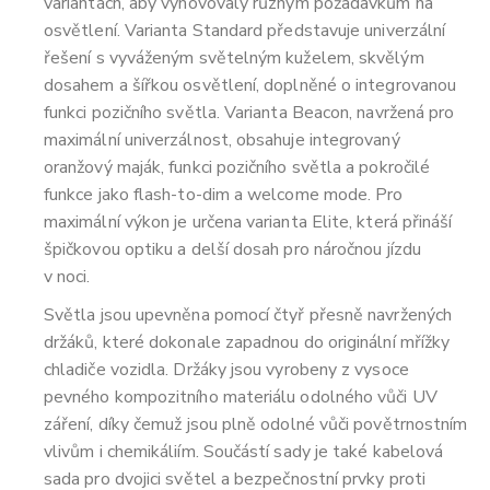
variantách, aby vyhovovaly různým požadavkům na
osvětlení. Varianta Standard představuje univerzální
řešení s vyváženým světelným kuželem, skvělým
dosahem a šířkou osvětlení, doplněné o integrovanou
funkci pozičního světla. Varianta Beacon, navržená pro
maximální univerzálnost, obsahuje integrovaný
oranžový maják, funkci pozičního světla a pokročilé
funkce jako flash-to-dim a welcome mode. Pro
maximální výkon je určena varianta Elite, která přináší
špičkovou optiku a delší dosah pro náročnou jízdu
v noci.
Světla jsou upevněna pomocí čtyř přesně navržených
držáků, které dokonale zapadnou do originální mřížky
chladiče vozidla. Držáky jsou vyrobeny z vysoce
pevného kompozitního materiálu odolného vůči UV
záření, díky čemuž jsou plně odolné vůči povětrnostním
vlivům i chemikáliím. Součástí sady je také kabelová
sada pro dvojici světel a bezpečnostní prvky proti