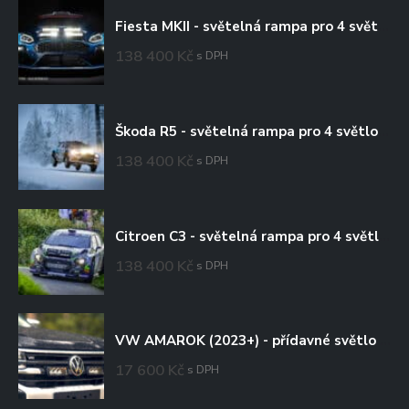
Fiesta MKII - světelná rampa pro 4 světlomety
138 400
Kč
s DPH
Škoda R5 - světelná rampa pro 4 světlomety
138 400
Kč
s DPH
Citroen C3 - světelná rampa pro 4 světlomety
138 400
Kč
s DPH
VW AMAROK (2023+) - přídavné světlo Triple-R 750 do mřížky chladiče
17 600
Kč
s DPH