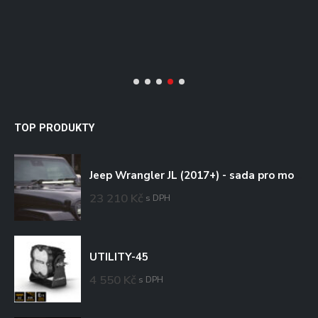
TOP PRODUKTY
Jeep Wrangler JL (2017+) - sada pro montáž na kapotu
23 210
Kč
s DPH
UTILITY-45
4 550
Kč
s DPH